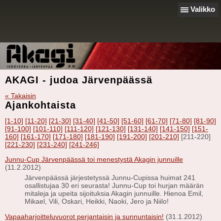
Valikko
AKAGI - judoa Järvenpäässä
« Takaisin
Ajankohtaista
[1-10]
[11-20]
[21-30]
[31-40]
[41-50]
[51-60]
[61-70]
[71-80]
[81-90]
[91-100]
[101-110]
[111-120]
[121-130]
[131-140]
[141-150]
[151-
160]
[161-170]
[171-180]
[181-190]
[191-200]
[201-210]
[211-220]
[221-230]
[231-240]
[241-246]
Junnu-Cup Järvenpäässä toi menestystä Akagin junnuille
(11.2.2012)
Järvenpäässä järjestetyssä Junnu-Cupissa huimat 241
osallistujaa 30 eri seurasta! Junnu-Cup toi hurjan määrän
mitaleja ja upeita sijoituksia Akagin junnuille. Hienoa Emil,
Mikael, Vili, Oskari, Heikki, Naoki, Jero ja Niilo!
Vapaaharjoitteluvuorot perjantaisin ja sunnuntaisin!
(31.1.2012)