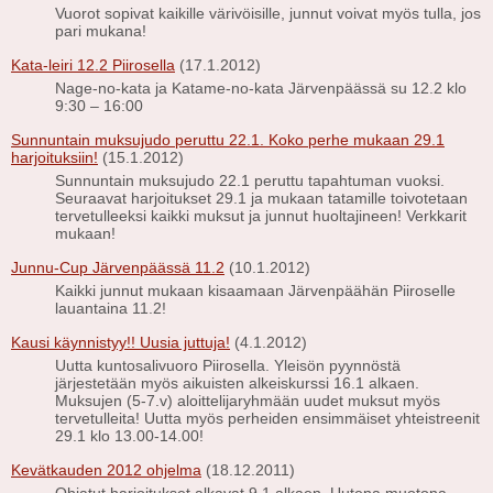
Vuorot sopivat kaikille värivöisille, junnut voivat myös tulla, jos
pari mukana!
Kata-leiri 12.2 Piirosella
(17.1.2012)
Nage-no-kata ja Katame-no-kata Järvenpäässä su 12.2 klo
9:30 – 16:00
Sunnuntain muksujudo peruttu 22.1. Koko perhe mukaan 29.1
harjoituksiin!
(15.1.2012)
Sunnuntain muksujudo 22.1 peruttu tapahtuman vuoksi.
Seuraavat harjoitukset 29.1 ja mukaan tatamille toivotetaan
tervetulleeksi kaikki muksut ja junnut huoltajineen! Verkkarit
mukaan!
Junnu-Cup Järvenpäässä 11.2
(10.1.2012)
Kaikki junnut mukaan kisaamaan Järvenpäähän Piiroselle
lauantaina 11.2!
Kausi käynnistyy!! Uusia juttuja!
(4.1.2012)
Uutta kuntosalivuoro Piirosella. Yleisön pyynnöstä
järjestetään myös aikuisten alkeiskurssi 16.1 alkaen.
Muksujen (5-7.v) aloittelijaryhmään uudet muksut myös
tervetulleita! Uutta myös perheiden ensimmäiset yhteistreenit
29.1 klo 13.00-14.00!
Kevätkauden 2012 ohjelma
(18.12.2011)