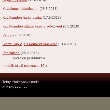
Kevätkausi päätökseen
(28.5.2018)
Kesäkauden harjoitusajat
(17.5.2018)
Kevätkauden päättäjäiset ja vyökokeet
(6.5.2018)
Vappu
(23.4.2018)
Startti Cup 2 ja aluemestaruuskisat
(10.4.2018)
Pääsiäinen
(28.3.2018)
Vuorojen peruutuksia
« edelliset 10
seuraavat 10 »
.
Tehty Yhdistysavaimella
©
2026 Akagi ry
.