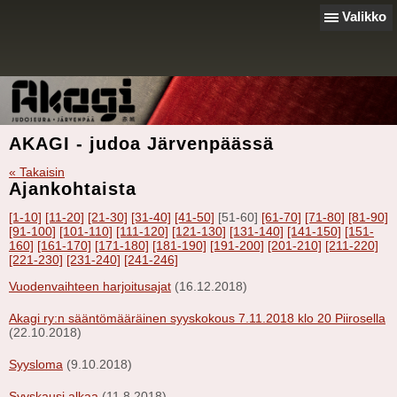
Valikko
AKAGI - judoa Järvenpäässä
« Takaisin
Ajankohtaista
[1-10]
[11-20]
[21-30]
[31-40]
[41-50]
[51-60]
[61-70]
[71-80]
[81-90]
[91-100]
[101-110]
[111-120]
[121-130]
[131-140]
[141-150]
[151-
160]
[161-170]
[171-180]
[181-190]
[191-200]
[201-210]
[211-220]
[221-230]
[231-240]
[241-246]
Vuodenvaihteen harjoitusajat
(16.12.2018)
Akagi ry:n sääntömääräinen syyskokous 7.11.2018 klo 20 Piirosella
(22.10.2018)
Syysloma
(9.10.2018)
Syyskausi alkaa
(11.8.2018)