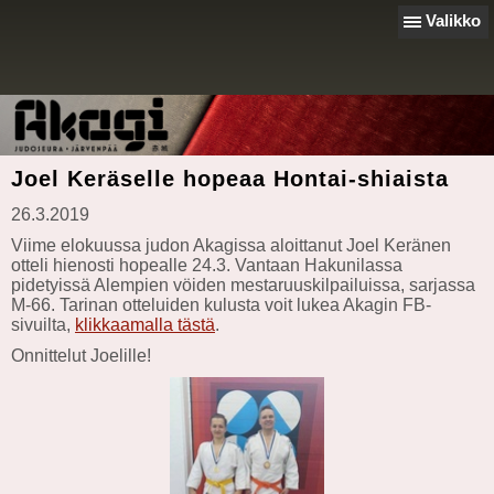
Valikko
Joel Keräselle hopeaa Hontai-shiaista
26.3.2019
Viime elokuussa judon Akagissa aloittanut Joel Keränen
otteli hienosti hopealle 24.3. Vantaan Hakunilassa
pidetyissä Alempien vöiden mestaruuskilpailuissa, sarjassa
M-66. Tarinan otteluiden kulusta voit lukea Akagin FB-
sivuilta,
klikkaamalla tästä
.
Onnittelut Joelille!