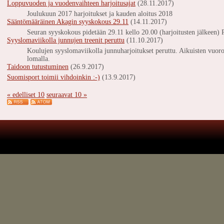
Loppuvuoden ja vuodenvaihteen harjoitusajat
(28.11.2017)
Joulukuun 2017 harjoitukset ja kauden aloitus 2018
Sääntömääräinen Akagin syyskokous 29.11
(14.11.2017)
Seuran syyskokous pidetään 29.11 kello 20.00 (harjoitusten jälkeen) P
Syyslomaviikolla junnujen treenit peruttu
(11.10.2017)
Koulujen syyslomaviikolla junnuharjoitukset peruttu. Aikuisten vuorot
lomalla.
Taidoon tutustuminen
(26.9.2017)
Suomisport toimii vihdoinkin :-)
(13.9.2017)
« edelliset 10
seuraavat 10 »