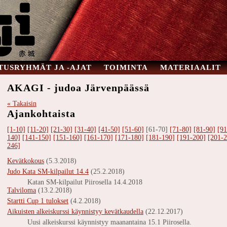
TUSRYHMÄT JA -AJAT
TOIMINTA
MATERIAALIT
AKAGI - judoa Järvenpäässä
« Takaisin
Ajankohtaista
[1-10]
[11-20]
[21-30]
[31-40]
[41-50]
[51-60]
[61-70]
[71-80]
[81-90]
[91
140]
[141-150]
[151-160]
[161-170]
[171-180]
[181-190]
[191-200]
[201-2
246]
Kevätkokous
(5.3.2018)
Judo Kata SM-kilpailut 14.4
(25.2.2018)
Katan SM-kilpailut Piirosella 14.4.2018
Talviloma
(13.2.2018)
Startti Cup 1 tulokset
(4.2.2018)
Aikuisten alkeiskurssi käynnistyy kevätkaudella
(22.12.2017)
Uusi alkeiskurssi käynnistyy maanantaina 15.1 Piirosella.