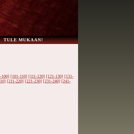
TULE MUKAAN!
-100]
[101-110]
[111-120]
[121-130]
[131-
10]
[211-220]
[221-230]
[231-240]
[241-