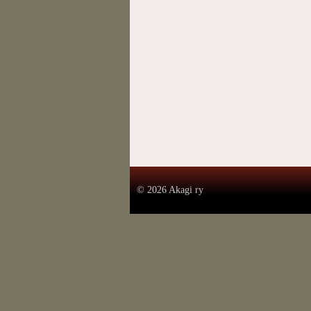
.
©
2026 Akagi ry
.