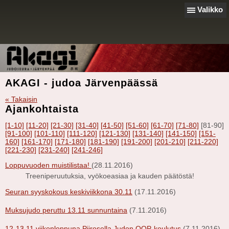
Valikko
AKAGI - judoa Järvenpäässä
« Takaisin
Ajankohtaista
[1-10]
[11-20]
[21-30]
[31-40]
[41-50]
[51-60]
[61-70]
[71-80]
[81-90]
[91-100]
[101-110]
[111-120]
[121-130]
[131-140]
[141-150]
[151-
160]
[161-170]
[171-180]
[181-190]
[191-200]
[201-210]
[211-220]
[221-230]
[231-240]
[241-246]
Loppuvuoden muistilistaa!
(28.11.2016)
Treeniperuutuksia, vyökoeasiaa ja kauden päätöstä!
Seuran syyskokous keskiviikkona 30.11
(17.11.2016)
Muksujudo peruttu 13.11 sunnuntaina
(7.11.2016)
12-13.11 viikonloppuna Piirosella Judon OOP-koulutus
(7.11.2016)