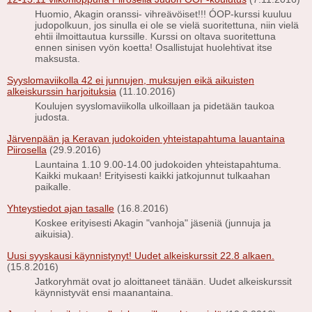
Huomio, Akagin oranssi- vihreävöiset!!! ÓOP-kurssi kuuluu
judopolkuun, jos sinulla ei ole se vielä suoritettuna, niin vielä
ehtii ilmoittautua kurssille. Kurssi on oltava suoritettuna
ennen sinisen vyön koetta! Osallistujat huolehtivat itse
maksusta.
Syyslomaviikolla 42 ei junnujen, muksujen eikä aikuisten
alkeiskurssin harjoituksia
(11.10.2016)
Koulujen syyslomaviikolla ulkoillaan ja pidetään taukoa
judosta.
Järvenpään ja Keravan judokoiden yhteistapahtuma lauantaina
Piirosella
(29.9.2016)
Launtaina 1.10 9.00-14.00 judokoiden yhteistapahtuma.
Kaikki mukaan! Erityisesti kaikki jatkojunnut tulkaahan
paikalle.
Yhteystiedot ajan tasalle
(16.8.2016)
Koskee erityisesti Akagin "vanhoja" jäseniä (junnuja ja
aikuisia).
Uusi syyskausi käynnistynyt! Uudet alkeiskurssit 22.8 alkaen.
(15.8.2016)
Jatkoryhmät ovat jo aloittaneet tänään. Uudet alkeiskurssit
käynnistyvät ensi maanantaina.