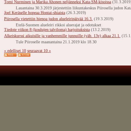
Tomi Nurminen ja Marika Ahonen neljänneksi Kata-SM-kisoissa
(31.3.2019
Lauantaina 30.3.2019 järjestettiin liikuntakeskus Piirosella judon Ka
Joel Keräselle hopeaa Hontai-shiaista
(26.3.2019)
Piirosella vietettiin hienoa judon alueleiripäivää 16.3.
(19.3.2019)
Etelä-Suomen alueleiri rikkoi aluerajat ja odotukset
Tiedote viikon 8 (koulujen talviloma) harjoituksista
(13.2.2019)
Alkeiskurssi aikuisille ja vanhemmille junnuille (väh. 13v) alkaa 21.1.
(15.1
Tule Piiroselle maanantaina 21.1.2019 klo 18.30
« edelliset 10
seuraavat 10 »