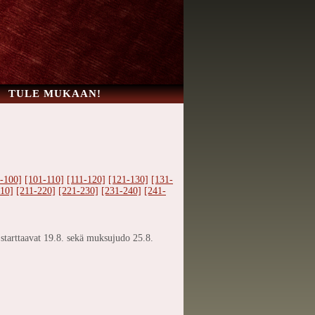
TULE MUKAAN!
-100]
[101-110]
[111-120]
[121-130]
[131-
10]
[211-220]
[221-230]
[231-240]
[241-
t starttaavat 19.8. sekä muksujudo 25.8.