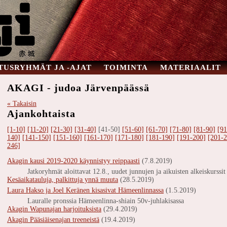
TUSRYHMÄT JA -AJAT
TOIMINTA
MATERIAALIT
AKAGI - judoa Järvenpäässä
« Takaisin
Ajankohtaista
[1-10]
[11-20]
[21-30]
[31-40]
[41-50]
[51-60]
[61-70]
[71-80]
[81-90]
[91
140]
[141-150]
[151-160]
[161-170]
[171-180]
[181-190]
[191-200]
[201-2
246]
Akagin kausi 2019-2020 käynnistyy reippaasti
(7.8.2019)
Jatkoryhmät aloittavat 12.8., uudet junnujen ja aikuisten alkeiskurssi
Kesäaikatauluja, palkittuja ynnä muuta
(28.5.2019)
Laura Hakso ja Joel Keränen kisasivat Hämeenlinnassa
(1.5.2019)
Lauralle pronssia Hämeenlinna-shiain 50v-juhlakisassa
Akagin Wapunajan harjoituksista
(29.4.2019)
Akagin Pääsiäisenajan treeneistä
(19.4.2019)