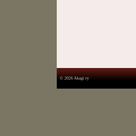
.
©
2026 Akagi ry
.