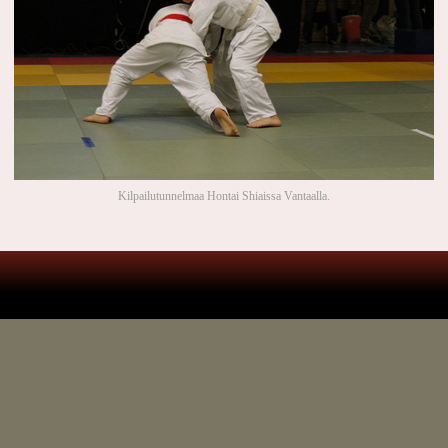
Kilpailutunnelmaa Hontai Shiaissa Vantaalla.