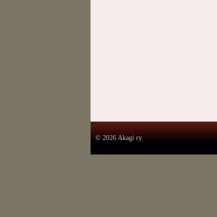
.
©
2026 Akagi ry
.