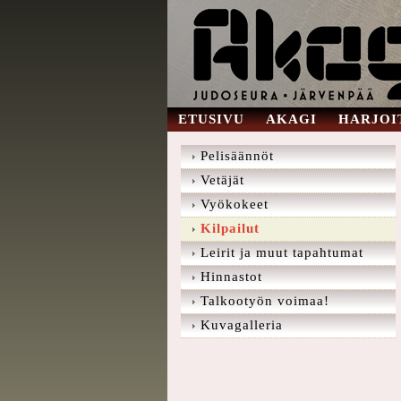
ETUSIVU
AKAGI
HARJOI
Pelisäännöt
Vetäjät
Vyökokeet
Kilpailut
Leirit ja muut tapahtumat
Hinnastot
Talkootyön voimaa!
Kuvagalleria