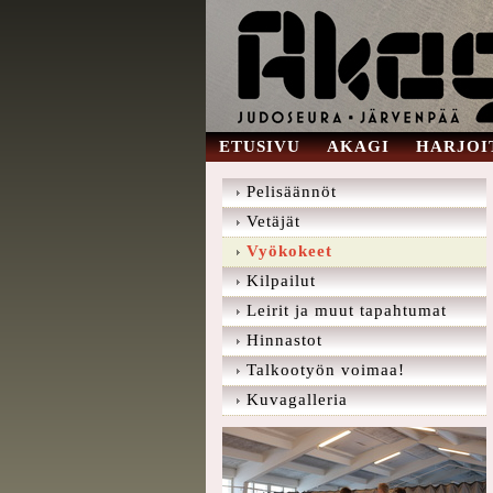
ETUSIVU
AKAGI
HARJOI
Pelisäännöt
Vetäjät
Vyökokeet
Kilpailut
Leirit ja muut tapahtumat
Hinnastot
Talkootyön voimaa!
Kuvagalleria