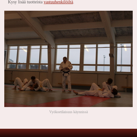
Kysy lisää tuotteista
vastuuhenkilöiltä
.
Vyökoetilaisuus käynnissä