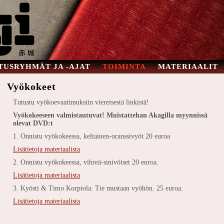
TUSRYHMÄT JA -AJAT
TOIMINTA
MATERIAALIT
Vyökokeet
Tutustu vyökoevaatimuksiin viereisestä linkistä!
Vyökokeeseen valmistautuvat! Muistattehan Akagilla myynnissä
olevat DVD:t
1. Onnistu vyökokeessa, keltainen-oranssivyöt 20 euroa
Lisätietoja materiaalista
2. Onnistu vyökokeessa, vihreä-sinivöiset 20 euroa.
Lisätietoja materiaalista
3. Kyösti & Timo Korpiola: Tie mustaan vyöhön. 25 euroa.
Lisätietoja materiaalista